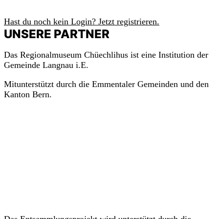
Anmelden
m
a
c
h
Hast du noch kein Login? Jetzt registrieren.
mit!
UNSERE PARTNER
Das Regionalmuseum Chüechlihus ist eine Institution der
Gemeinde Langnau i.E.
Mitunterstützt durch die Emmentaler Gemeinden und den
Kanton Bern.