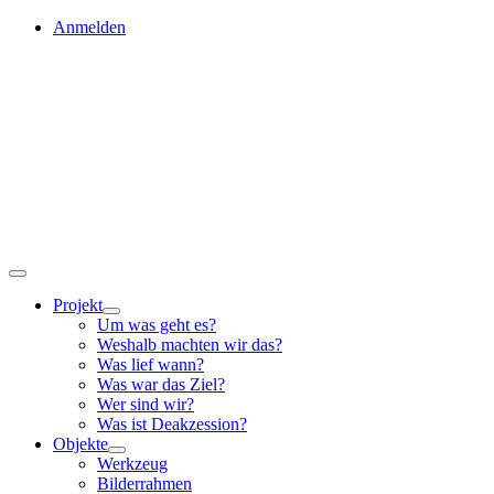
Skip
Anmelden
to
content
Toggle
Navigation
Projekt
Um was geht es?
Weshalb machten wir das?
Was lief wann?
Was war das Ziel?
Wer sind wir?
Was ist Deakzession?
Objekte
Werkzeug
Bilderrahmen