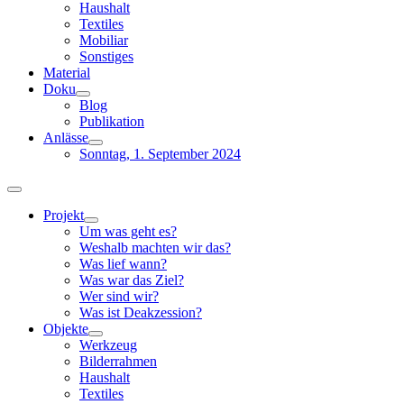
Haushalt
Textiles
Mobiliar
Sonstiges
Material
Doku
Blog
Publikation
Anlässe
Sonntag, 1. September 2024
Toggle
Navigation
Projekt
Um was geht es?
Weshalb machten wir das?
Was lief wann?
Was war das Ziel?
Wer sind wir?
Was ist Deakzession?
Objekte
Werkzeug
Bilderrahmen
Haushalt
Textiles