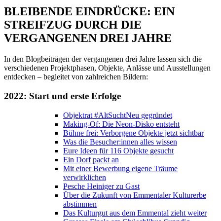
BLEIBENDE EINDRÜCKE: EIN
STREIFZUG DURCH DIE
VERGANGENEN DREI JAHRE
In den Blogbeiträgen der vergangenen drei Jahre lassen sich die
verschiedenen Projektphasen, Objekte, Anlässe und Ausstellungen
entdecken – begleitet von zahlreichen Bildern:
2022: Start und erste Erfolge
Objektrat #AltSuchtNeu gegründet
Making-Of: Die Neon-Disko entsteht
Bühne frei: Verborgene Objekte jetzt sichtbar
Was die Besucher:innen alles wissen
Eure Ideen für 116 Objekte gesucht
Ein Dorf packt an
Mit einer Bewerbung eigene Träume
verwirklichen
Pesche Heiniger zu Gast
Über die Zukunft von Emmentaler Kulturerbe
abstimmen
Das Kulturgut aus dem Emmental zieht weiter