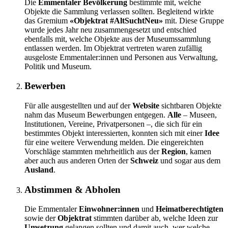
Die
Emmentaler Bevölkerung
bestimmte mit, welche
Objekte die Sammlung verlassen sollten. Begleitend wirkte
das Gremium
«Objektrat #AltSuchtNeu»
mit. Diese Gruppe
wurde jedes Jahr neu zusammengesetzt und entschied
ebenfalls mit, welche Objekte aus der Museumssammlung
entlassen werden. Im Objektrat vertreten waren zufällig
ausgeloste Emmentaler:innen und Personen aus Verwaltung,
Politik und Museum.
Bewerben
Für alle ausgestellten und auf der
Website
sichtbaren Objekte
nahm das Museum Bewerbungen entgegen.
Alle
– Museen,
Institutionen, Vereine, Privatpersonen –, die sich für ein
bestimmtes Objekt interessierten, konnten sich mit einer
Idee
für eine weitere Verwendung melden. Die eingereichten
Vorschläge stammten mehrheitlich aus der
Region
, kamen
aber auch aus anderen Orten der
Schweiz
und sogar aus dem
Ausland
.
Abstimmen & Abholen
Die Emmentaler
Einwohner:innen
und
Heimatberechtigten
sowie der
Objektrat
stimmten darüber ab, welche Ideen zur
Umsetzung
gelangen sollten und damit auch, wer welche