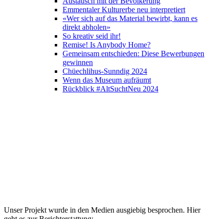
Austausch mit der Bevölkerung
Emmentaler Kulturerbe neu interpretiert
«Wer sich auf das Material bewirbt, kann es
direkt abholen»
So kreativ seid ihr!
Remise! Is Anybody Home?
Gemeinsam entschieden: Diese Bewerbungen
gewinnen
Chüechlihus-Sunndig 2024
Wenn das Museum aufräumt
Rückblick #AltSuchtNeu 2024
Unser Projekt wurde in den Medien ausgiebig besprochen. Hier
geht es zur Berichterstattung: