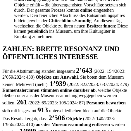
Objekte erhält – die überzeugendsten Vorschläge setzten sich
durch. Der gesamte Prozess konnte
online
eingesehen
werden. Den feierlichen Abschluss des Entsammlungsjahres
bildete jeweils der
Chüechlihus-Sunndig
. An diesem Tag
wechselten die Objekte zu ihren neuen
Besitzer:innen
: Diese
kamen
persönlich
ins Museum, um ihre Kulturgüter in
Empfang zu nehmen.
ZAHLEN: BREITE RESONANZ UND
ÖFFENTLICHES INTERESSE
2’643
Für die Abstimmung standen insgesamt
(2022: 154/2023:
2’059/2024: 430)
Objekte zur Auswahl
. Sie boten dem Museum
1’939
keinen Mehrwert (mehr).
(2022: 823/2023: 637/2024: 479)
Emmentaler:innen stimmten online darüber ab
, welche Objekte
bleiben oder aus der Museumssammlung weggegeben werden
261
sollten.
(2022: 69/2023: 105/2024: 87)
Personen bewarben
913
sich
mit insgesamt
unterschiedlichen Ideen auf die Objekte.
2’506
Das Resultat ergab, dass
Objekte
(2022: 140/2023:
1’956/2024: 410)
aus der Museumssammlung entlassen
werden