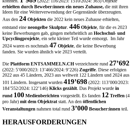
1’989
konnten.
(2022: 116/2023: 1510/2024: 363) Objekte
erhielten durch Beweber:innen
ein neues Zuhause
,
die mit ihren
Ideen für eine Weiterverwendung der Gegenstände überzeugten.
24
Aus den
Objekten
die 2022 kein neues Zuhause erhielten,
446
entstand eine
neongelbe Skulptur
.
Objekte
, für die es 2023
keine Bewerbungen gab, gingen mehrheitlich an
Hochschul- und
Upcyclingprojekte
, ein sehr kleiner Teil wurde entsorgt. Im Jahr
47
2024 waren es nochmals
Objekte
, die keine Bewerbung
fanden. Sie wurden ähnlich wie 2023 verteilt.
27’692
Die
Plattform ENTSAMMELN.CH
verzeichnete rund
(2022: 5’000/2023: 13’466/2024: 9’226)
Zugriffe
. Diese erfolgten
2022 aus 45 Ländern, 2023 aus weltweit 122 Ländern und 2024 aus
419’698
101 Ländern. Insgesamt wurden
(2022: 113’000/2023:
184’552/2024: 122’146)
Klicks gezählt
. Das Projekt wurde
in
100
12
rund
Medienberichten
vorgestellt. Es fanden
Treffen
(4
pro Jahr)
mit dem Objektrat
statt. An den
öffentlichen
3’000
Veranstaltungen
nahmen total rund
Besucher:innen
teil.
HERAUSFORDERUNGEN