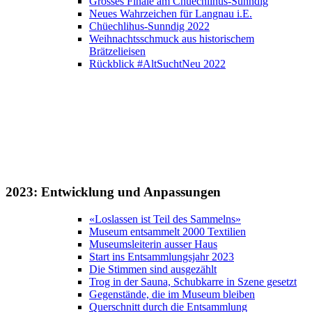
Grosses Finale am Chüechlihus-Sunndig
Neues Wahrzeichen für Langnau i.E.
Chüechlihus-Sunndig 2022
Weihnachtsschmuck aus historischem
Brätzelieisen
Rückblick #AltSuchtNeu 2022
2023:
Entwicklung und Anpassungen
«Loslassen ist Teil des Sammelns»
Museum entsammelt 2000 Textilien
Museumsleiterin ausser Haus
Start ins Entsammlungsjahr 2023
Die Stimmen sind ausgezählt
Trog in der Sauna, Schubkarre in Szene gesetzt
Gegenstände, die im Museum bleiben
Querschnitt durch die Entsammlung