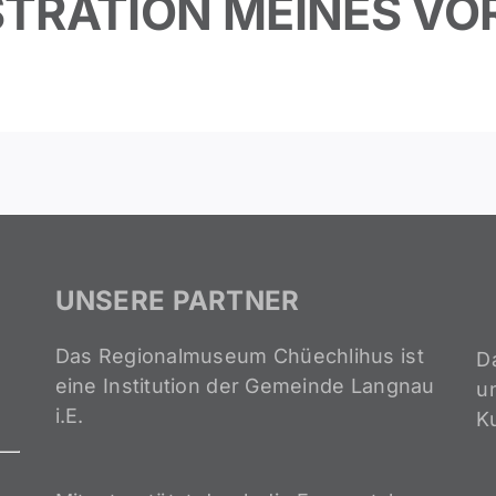
USTRATION MEINES V
UNSERE PARTNER
Das Regionalmuseum Chüechlihus ist
D
eine Institution der Gemeinde Langnau
un
i.E.
K