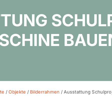
TTUNG SCHUL
SCHINE BAUE
ite
/
Objekte
/
Bilderrahmen
/ Ausstattung Schulpr