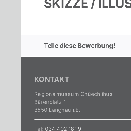
SKIZZE / ILL
Teile diese Bewerbung!
KONTAKT
Regionalmuseum Chüechlihus
Bärenplatz 1
3550 Langnau i.E.
Tel:
034 402 18 19