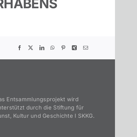
ORHABENS
as Entsammlungsprojekt wird
terstützt durch die Stiftung für
unst, Kultur und Geschichte I SKKG.