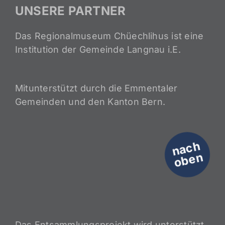
UNSERE PARTNER
Das Regionalmuseum Chüechlihus ist eine
Institution der Gemeinde Langnau i.E.
Mitunterstützt durch die Emmentaler
Gemeinden und den Kanton Bern.
n
a
c
h
o
b
e
n
Das Entsammlungsprojekt wird unterstützt