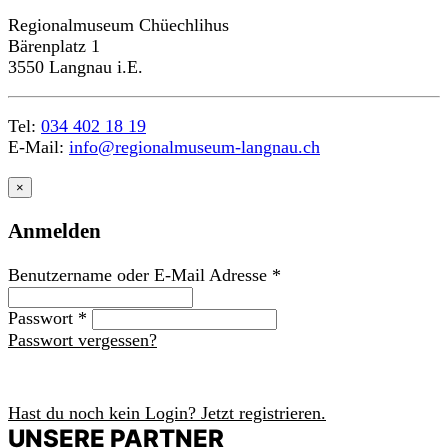
Regionalmuseum Chüechlihus
Bärenplatz 1
3550 Langnau i.E.
Tel:
034 402 18 19
E-Mail:
info@regionalmuseum-langnau.ch
×
Anmelden
Benutzername oder E-Mail Adresse
*
Passwort
*
Passwort vergessen?
Anmelden
Hast du noch kein Login? Jetzt registrieren.
m
a
c
h
UNSERE PARTNER