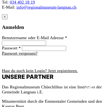
Tel:
034 402 18 19
E-Mail:
info@regionalmuseum-langnau.ch
×
Anmelden
Benutzername oder E-Mail Adresse
*
Passwort
*
Passwort vergessen?
Anmelden
Hast du noch kein Login? Jetzt registrieren.
UNSERE PARTNER
m
a
c
h
mit!
Das Regionalmuseum Chüechlihus ist eine Institution der
Gemeinde Langnau i.E.
Mitunterstützt durch die Emmentaler Gemeinden und den
Kanton Bern.