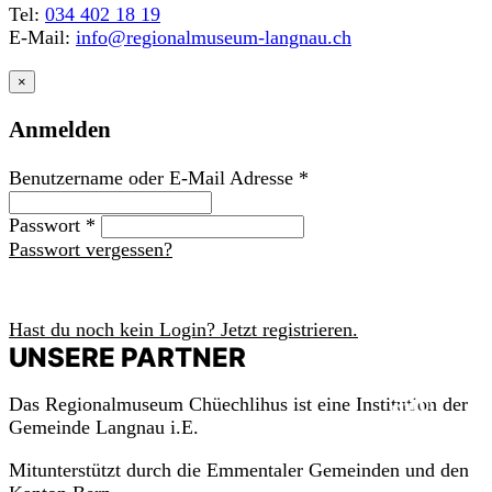
Tel:
034 402 18 19
E-Mail:
info@regionalmuseum-langnau.ch
×
Anmelden
Benutzername oder E-Mail Adresse
*
Passwort
*
Passwort vergessen?
Anmelden
Hast du noch kein Login? Jetzt registrieren.
UNSERE PARTNER
m
a
c
h
mit!
Das Regionalmuseum Chüechlihus ist eine Institution der
Gemeinde Langnau i.E.
Mitunterstützt durch die Emmentaler Gemeinden und den