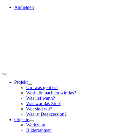
Skip
Anmelden
to
content
Toggle
Navigation
Projekt
Um was geht es?
Weshalb machten wir das?
Was lief wann?
Was war das Ziel?
Wer sind wir?
Was ist Deakzession?
Objekte
Werkzeug
Bilderrahmen