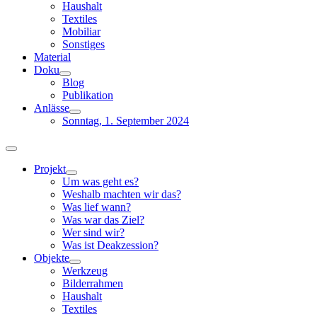
Haushalt
Textiles
Mobiliar
Sonstiges
Material
Doku
Blog
Publikation
Anlässe
Sonntag, 1. September 2024
Toggle
Navigation
Projekt
Um was geht es?
Weshalb machten wir das?
Was lief wann?
Was war das Ziel?
Wer sind wir?
Was ist Deakzession?
Objekte
Werkzeug
Bilderrahmen
Haushalt
Textiles