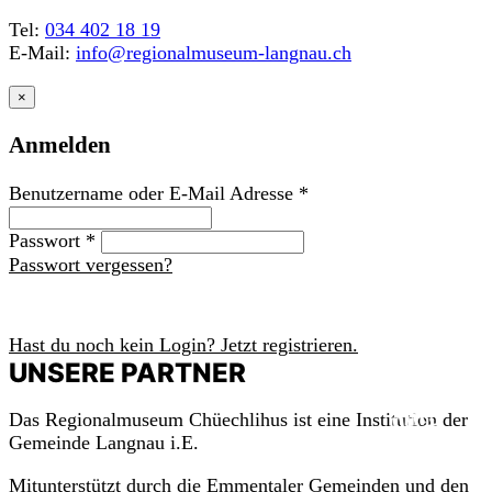
Tel:
034 402 18 19
E-Mail:
info@regionalmuseum-langnau.ch
×
Anmelden
Benutzername oder E-Mail Adresse
*
Passwort
*
Passwort vergessen?
Anmelden
Hast du noch kein Login? Jetzt registrieren.
UNSERE PARTNER
m
a
c
h
mit!
Das Regionalmuseum Chüechlihus ist eine Institution der
Gemeinde Langnau i.E.
Mitunterstützt durch die Emmentaler Gemeinden und den