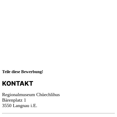
m
a
c
h
mit!
Teile diese Bewerbung!
KONTAKT
Regionalmuseum Chüechlihus
Bärenplatz 1
3550 Langnau i.E.