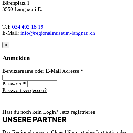
Bärenplatz 1
3550 Langnau i.E.
Tel:
034 402 18 19
E-Mail:
info@regionalmuseum-langnau.ch
×
Anmelden
Benutzername oder E-Mail Adresse
*
Passwort
*
Passwort vergessen?
Anmelden
Hast du noch kein Login? Jetzt registrieren.
m
a
c
h
UNSERE PARTNER
mit!
Das Regionalmuseum Chüechlihus ist eine Institution der