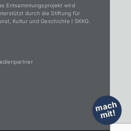
as Entsammlungsprojekt wird
terstützt durch die Stiftung für
unst, Kultur und Geschichte I SKKG.
edienpartner
m
a
c
h
mi
t!