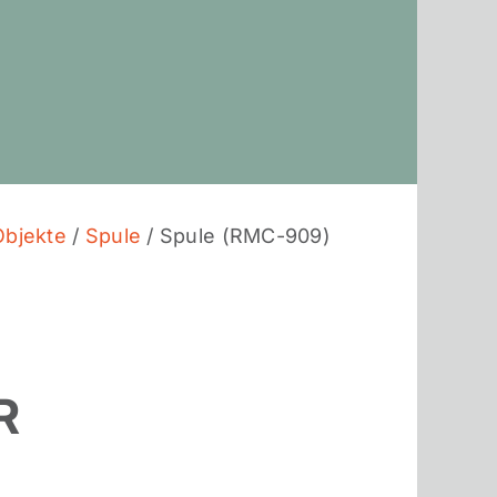
Objekte
/
Spule
/ Spule (RMC-909)
R