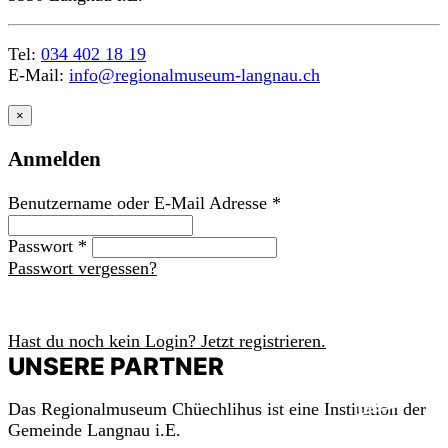
Tel:
034 402 18 19
E-Mail:
info@regionalmuseum-langnau.ch
×
Anmelden
Benutzername oder E-Mail Adresse
*
Passwort
*
Passwort vergessen?
Anmelden
Hast du noch kein Login? Jetzt registrieren.
UNSERE PARTNER
m
a
c
h
mit!
Das Regionalmuseum Chüechlihus ist eine Institution der
Gemeinde Langnau i.E.