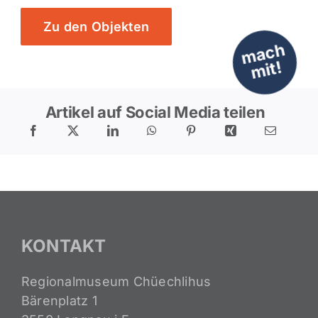
Zu den Objekten
m
a
c
h
mit!
Artikel auf Social Media teilen
KONTAKT
Regionalmuseum Chüechlihus
Bärenplatz 1