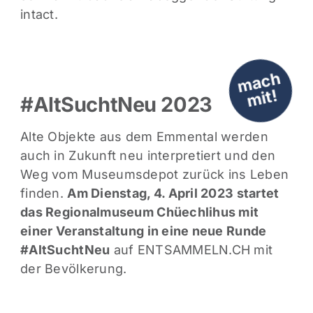
intact.
m
a
c
h
mit!
#AltSuchtNeu 2023
Alte Objekte aus dem Emmental werden
auch in Zukunft neu interpretiert und den
Weg vom Museumsdepot zurück ins Leben
finden.
Am Dienstag, 4. April 2023 startet
das Regionalmuseum Chüechlihus mit
einer Veranstaltung in eine neue Runde
#AltSuchtNeu
auf ENTSAMMELN.CH mit
der Bevölkerung.