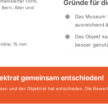
Gründe für d
manisierter Form,
 Bern, Alter und
Das Museum v
ausreichend ä
Das Objekt k
 Höhe: 15 mm
besser genut
jektrat gemeinsam entschieden!
sen und der Objektrat hat entschieden. Die Bewe