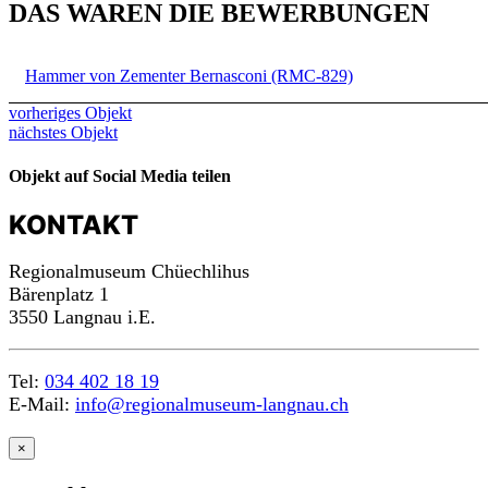
DAS WAREN DIE BEWERBUNGEN
Hammer von Zementer Bernasconi (RMC-829)
vorheriges Objekt
nächstes Objekt
Objekt auf Social Media teilen
KONTAKT
Regionalmuseum Chüechlihus
Bärenplatz 1
3550 Langnau i.E.
Tel:
034 402 18 19
n
a
c
h
o
b
e
E-Mail:
info@regionalmuseum-langnau.ch
n
×