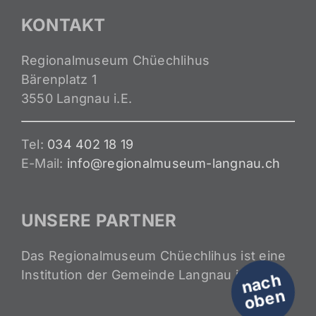
KONTAKT
Regionalmuseum Chüechlihus
Bärenplatz 1
3550 Langnau i.E.
Tel:
034 402 18 19
E-Mail:
info@regionalmuseum-langnau.ch
UNSERE PARTNER
Das Regionalmuseum Chüechlihus ist eine
Institution der Gemeinde Langnau i.E.
n
a
c
h
o
b
e
n