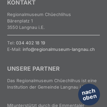
KONTAKT
Regionalmuseum Chüechlihus
Bärenplatz 1
3550 Langnau i.E.
Tel:
034 402 18 19
E-Mail:
info@regionalmuseum-langnau.ch
UNSERE PARTNER
Das Regionalmuseum Chüechlihus ist eine
Institution der Gemeinde Langnau i.E.
n
a
c
h
o
b
e
n
Mitunterstützt durch die Emmentaler