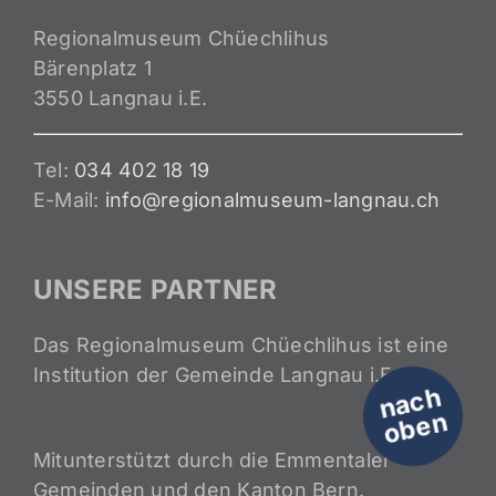
Regionalmuseum Chüechlihus
Bärenplatz 1
3550 Langnau i.E.
Tel:
034 402 18 19
E-Mail:
info@regionalmuseum-langnau.ch
UNSERE PARTNER
Das Regionalmuseum Chüechlihus ist eine
Institution der Gemeinde Langnau i.E.
n
a
c
h
o
b
e
n
Mitunterstützt durch die Emmentaler
Gemeinden und den Kanton Bern.