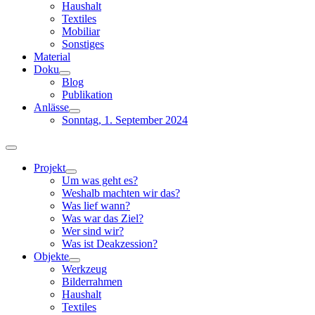
Haushalt
Textiles
Mobiliar
Sonstiges
Material
Doku
Blog
Publikation
Anlässe
Sonntag, 1. September 2024
Toggle
Navigation
Projekt
Um was geht es?
Weshalb machten wir das?
Was lief wann?
Was war das Ziel?
Wer sind wir?
Was ist Deakzession?
Objekte
Werkzeug
Bilderrahmen
Haushalt
Textiles