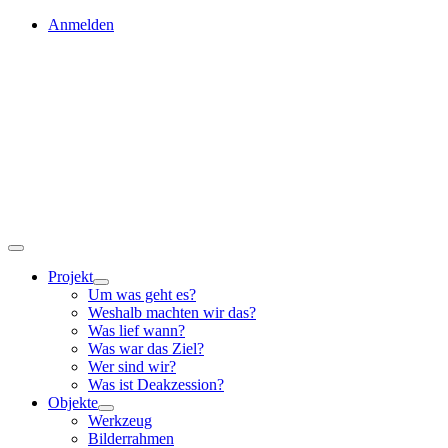
Skip
Anmelden
to
content
Toggle
Navigation
Projekt
Um was geht es?
Weshalb machten wir das?
Was lief wann?
Was war das Ziel?
Wer sind wir?
Was ist Deakzession?
Objekte
Werkzeug
Bilderrahmen