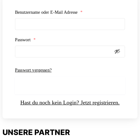
Benutzername oder E-Mail Adresse
*
n
a
c
h
o
b
e
n
Passwort
*
Passwort vergessen?
Anmelden
Hast du noch kein Login? Jetzt registrieren.
UNSERE PARTNER