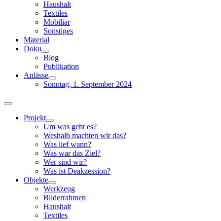
Haushalt
Textiles
Mobiliar
Sonstiges
Material
Doku
Blog
Publikation
Anlässe
Sonntag, 1. September 2024
Toggle
Navigation
Projekt
Um was geht es?
Weshalb machten wir das?
Was lief wann?
Was war das Ziel?
Wer sind wir?
Was ist Deakzession?
Objekte
Werkzeug
Bilderrahmen
Haushalt
Textiles