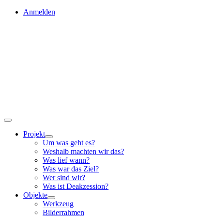
Skip
Anmelden
to
content
Toggle
Navigation
Projekt
Um was geht es?
Weshalb machten wir das?
Was lief wann?
Was war das Ziel?
Wer sind wir?
Was ist Deakzession?
Objekte
Werkzeug
Bilderrahmen